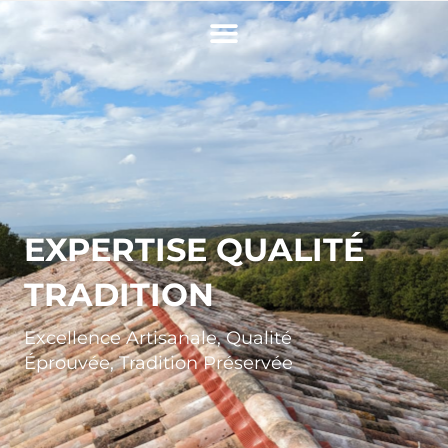
EXPERTISE QUALITÉ
TRADITION
Excellence Artisanale, Qualité
Éprouvée, Tradition Préservée